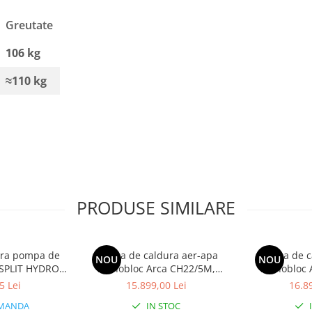
Greutate
106 kg
≈110 kg
PRODUSE SIMILARE
oara pompa de
Pompa de caldura aer-apa
Pompa de c
NOU
NOU
SPLIT HYDRO
monobloc Arca CH22/5M,
monobloc 
IC IDU HN1600
monofazata, clasa energetica
monofazata, 
5 Lei
15.899,00 Lei
16.89
K1
A+++
MANDA
IN STOC