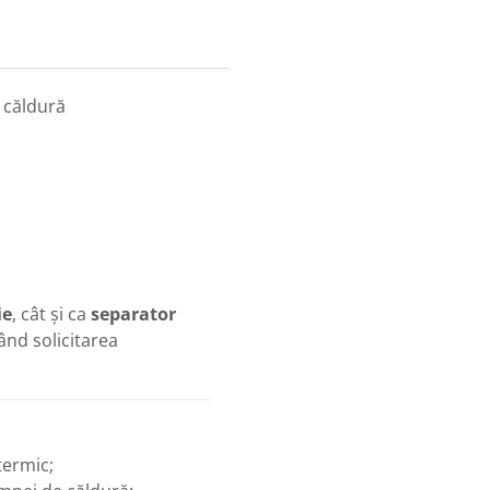
 căldură
ie
, cât și ca
separator
ând solicitarea
termic;