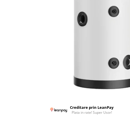
Colectoare solare plane
Colectoare solare cu tub-vidat
Accesorii sisteme solare
Accesorii pompe de caldura
Puffere
Cazane pe combustibil solid
Cazane pe lemne cu gazeificare
Cazane pe biomasa nelemnoasa
Cazane si termoseminee pe peleti
Centrale mixte lemn-pelet
Accesorii de montaj
Seminee
Creditare prin LeanPay
Radiatoare
Plata in rate! Super Usor!
Radiatoare din otel
Radiatoare din aluminiu