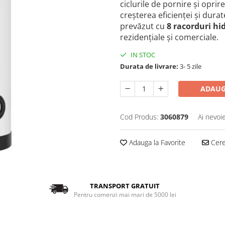
ciclurile de pornire și opri
creșterea eficienței și dura
prevăzut cu
8 racorduri hi
rezidențiale și comerciale.
IN STOC
Durata de livrare:
3- 5 zile
ADAUG
Cod Produs:
3060879
Ai nevoi
Adauga la Favorite
Cere 
TRANSPORT GRATUIT
Pentru comenzi mai mari de 5000 lei