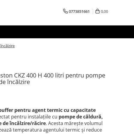
0773851661
0,00
încălzire
iston CKZ 400 H 400 litri pentru pompe
de încălzire
buffer pentru agent termic cu capacitate
ectat pentru instalațiile cu
pompe de căldură,
 de încălzire/răcire
. Acesta mărește volumul
lizează temperatura agentului termic și reduce