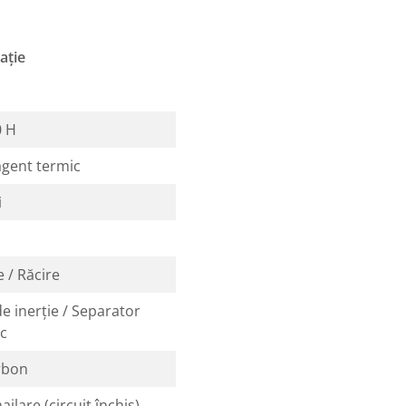
ație
0 H
agent termic
i
e / Răcire
de inerție / Separator
ic
rbon
ilare (circuit închis)