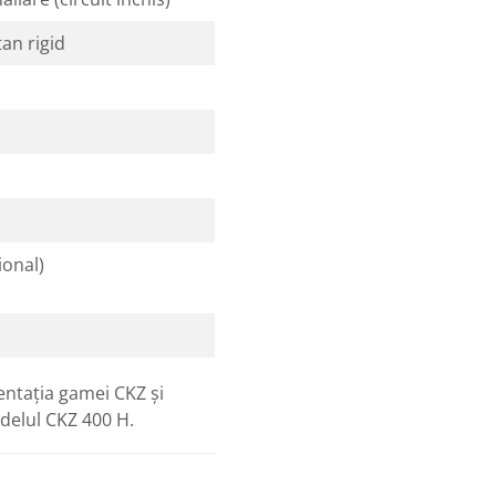
tan rigid
ional)
ntația gamei CKZ și
delul CKZ 400 H.