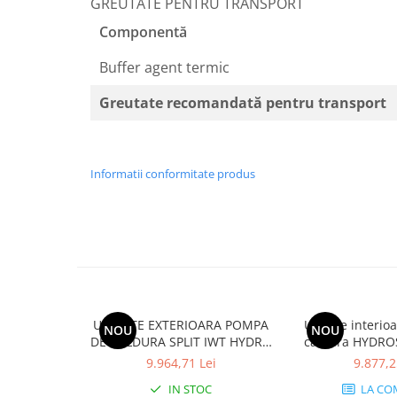
GREUTATE PENTRU TRANSPORT
Componentă
Buffer agent termic
Greutate recomandată pentru transport
Informatii conformitate produs
UNITATE EXTERIOARA POMPA
Unitate interi
NOU
NOU
DE CALDURA SPLIT IWT HYDRO
caldura HYDRO
BOX R32 MONOFAZIC ODU
BOX R32 TRIFAZ
9.964,71 Lei
9.877,2
HU051MR.U44
MC.N
IN STOC
LA CO