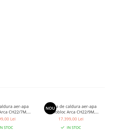
aldura aer-apa
Pompa de caldura aer-apa
Pompa d
NOU
NOU
Arca CH22/7M,
monobloc Arca CH22/9M,
monoblo
clasa energetica
monofazata, clasa energetica
monofazat
9,00 Lei
17.399,00 Lei
23
A+++
A+++
IN STOC
IN STOC