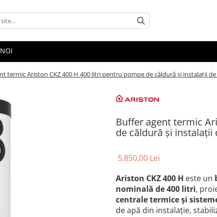
 NOI
nt termic Ariston CKZ 400 H 400 litri pentru pompe de căldură și instalații de 
Buffer agent termic Ar
de căldură și instalații 
5.850,00 Lei
Ariston CKZ 400 H
este un
nominală de 400 litri
, proi
centrale termice și sisteme
de apă din instalație, stabi