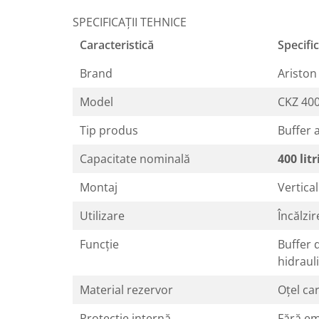
Baterii sanitare
SPECIFICAȚII TEHNICE
Filtre apa potabila
Caracteristică
Specific
Sanitare
Brand
Ariston
Accesorii baie
Cabine de dus
Model
CKZ 40
Sifoane si rigole
Tip produs
Buffer 
Capacitate nominală
400 litr
Montaj
Vertical
Utilizare
Încălzir
Funcție
Buffer 
hidraul
Material rezervor
Oțel ca
Protecție internă
Fără ema