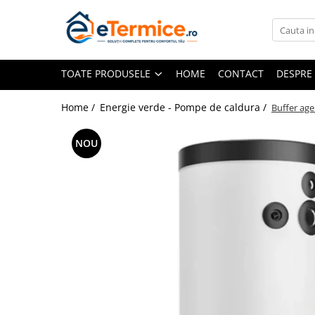
Toate Produsele
TOATE PRODUSELE
HOME
CONTACT
DESPRE
Climatizare
Ventiloconvector
Home /
Energie verde - Pompe de caldura /
Buffer age
Aparate aer conditionat multi-split
Aparate aer conditionat
NOU
rezidential
Centrale termice
Centrale pe gaz
Centrale electrice
Accesorii de montaj
Energie verde - Pompe de caldura
Panouri solare
Pompe de caldura