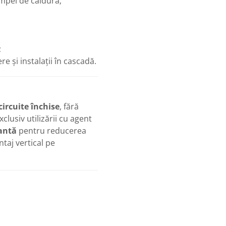
ompei de căldură;
;
 și instalații în cascadă.
circuite închise
, fără
clusiv utilizării cu agent
antă
pentru reducerea
ntaj vertical pe