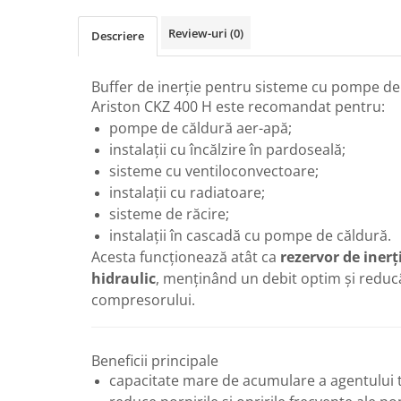
Radiatoare de baie portprosop
Review-uri
(0)
Descriere
Accesorii radiatoare
Preparatoare pentru apa calda
menajera
Buffer de inerție pentru sisteme cu pompe de
Ariston CKZ 400 H este recomandat pentru:
Boilere electrice
pompe de căldură aer-apă;
Boilere termoelectrice
instalații cu încălzire în pardoseală;
Boilere indirecte cu serpentina
sisteme cu ventiloconvectoare;
Boilere solare indirecte (cu
instalații cu radiatoare;
serpentina)
sisteme de răcire;
instalații în cascadă cu pompe de căldură.
Boilere pentru pompe de caldura
Acesta funcționează atât ca
rezervor de inerț
Accesorii boilere
hidraulic
, menținând un debit optim și reduc
Incalzire in pardoseala
compresorului.
Tevi si fitinguri
Tevi si fitinguri PPR
Beneficii principale
Fitinguri alama
capacitate mare de acumulare a agentului 
Tevi si fitinguri fonta