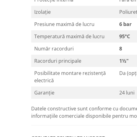
Izolație
Poliure
Presiune maximă de lucru
6 bar
Temperatură maximă de lucru
95°C
Număr racorduri
8
Racorduri principale
1½"
Posibilitate montare rezistență
Da (opț
electrică
Garanție
24 luni
Datele constructive sunt conforme cu docume
informațiile comerciale disponibile pentru mo