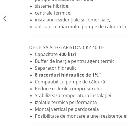
Vase de expansiune pentru
sisteme hibride;
instalatii sanitare
centrale termice;
Vas de expansiune pentru hidrofor
instalații rezidențiale și comerciale;
aplicații cu mai multe pompe de căldură în
Accesorii montaj vase de
expansiune
Termostate si controlere
DE CE SĂ ALEGI ARISTON CKZ 400 H
Termostate de camera
Capacitate
400 litri
Accesorii
Buffer de inerție pentru agent termic
Cleme de fixare si coliere
Separator hidraulic
8 racorduri hidraulice de 1½"
Accesorii de montaj
Compatibil cu pompe de căldură
Substante intretinere instalatii
Reduce ciclurile compresorului
Accesorii instalatii termice
Stabilizează temperatura instalației
Distribuitoare
Izolație termică performantă
Montaj vertical pe pardoseală
Filtre apa
Posibilitate de montare a unei rezistențe el
Baterii
Baterii instant