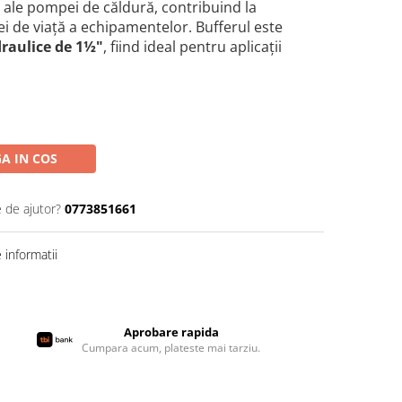
re ale pompei de căldură, contribuind la
tei de viață a echipamentelor. Bufferul este
draulice de 1½"
, fiind ideal pentru aplicații
A IN COS
e de ajutor?
0773851661
informatii
Aprobare rapida
Cumpara acum, plateste mai tarziu.