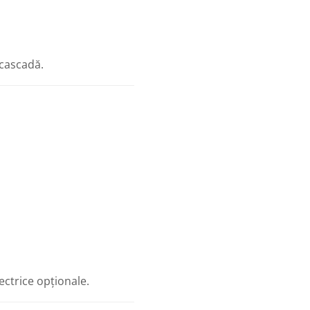
 cascadă.
ectrice opționale.