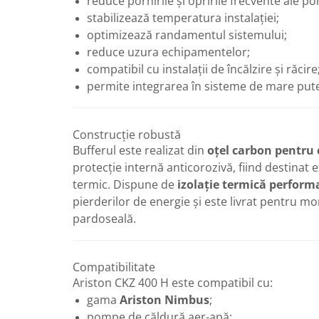
reduce pornirile și opririle frecvente ale p
Robineti
stabilizează temperatura instalației;
optimizează randamentul sistemului;
Robineti de trecere pentru apa
reduce uzura echipamentelor;
Robineti coltari pentru apa
compatibil cu instalații de încălzire și răcire
Robineti pentru gaz
permite integrarea în sisteme de mare putere
Robineti radiator
Accesorii robineti
Construcție robustă
Robineti tip fluture
Bufferul este realizat din
oțel carbon pentru 
protecție internă anticorozivă, fiind destinat ex
Pompe
termic. Dispune de
izolație termică perform
Pompe de circulatie
pierderilor de energie și este livrat pentru mo
Pompe submersibile
pardoseală.
Hidrofoare
Accesorii pompe
Compatibilitate
Vase de expansiune
Ariston CKZ 400 H este compatibil cu:
Vase de expansiune pentru
gama
Ariston Nimbus
;
incalzire
pompe de căldură aer-apă;