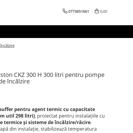
0773851661
0,00
încălzire
iston CKZ 300 H 300 litri pentru pompe
de încălzire
buffer pentru agent termic cu capacitate
 util 298 litri)
, proiectat pentru instalațiile cu
 termice și sisteme de încălzire/răcire
.
pă din instalație, stabilizează temperatura