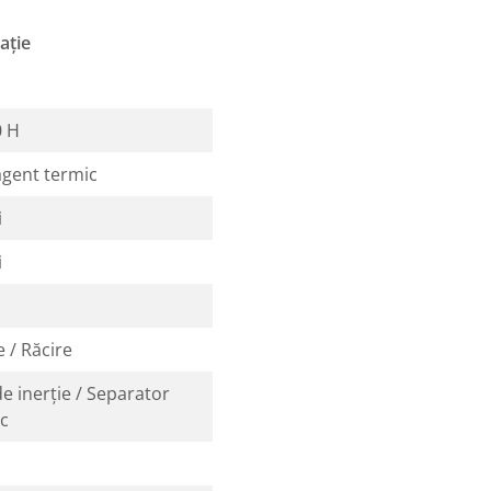
ație
0 H
agent termic
i
i
e / Răcire
de inerție / Separator
ic