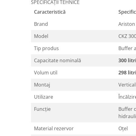
SPECIFICAȚII TEHNICE
Baterii sanitare
Caracteristică
Specific
Filtre apa potabila
Brand
Ariston
Sanitare
Accesorii baie
Model
CKZ 30
Cabine de dus
Tip produs
Buffer 
Sifoane si rigole
Capacitate nominală
300 litr
Volum util
298 litr
Montaj
Vertical
Utilizare
Încălzir
Funcție
Buffer 
hidraul
Material rezervor
Oțel