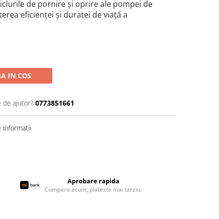
iclurile de pornire și oprire ale pompei de
erea eficienței și duratei de viață a
A IN COS
e de ajutor?
0773851661
informatii
Aprobare rapida
Cumpara acum, plateste mai tarziu.