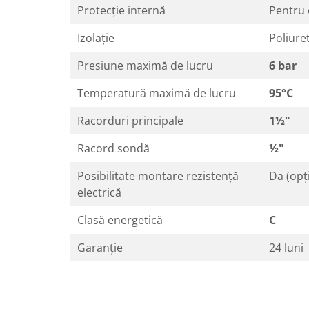
Protecție internă
Pentru c
Izolație
Poliure
Presiune maximă de lucru
6 bar
Temperatură maximă de lucru
95°C
Racorduri principale
1½"
Racord sondă
½"
Posibilitate montare rezistență
Da (opț
electrică
Clasă energetică
C
Garanție
24 luni