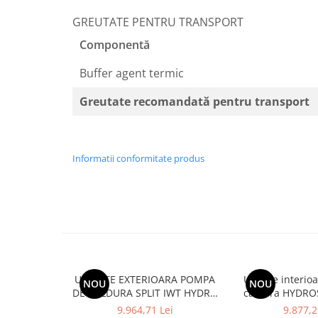
GREUTATE PENTRU TRANSPORT
Componentă
Buffer agent termic
Greutate recomandată pentru transport
Informatii conformitate produs
UNITATE EXTERIOARA POMPA
Unitate interi
NOU
NOU
DE CALDURA SPLIT IWT HYDRO
caldura HYDRO
BOX R32 MONOFAZIC ODU
BOX R32 TRIFAZ
9.964,71 Lei
9.877,2