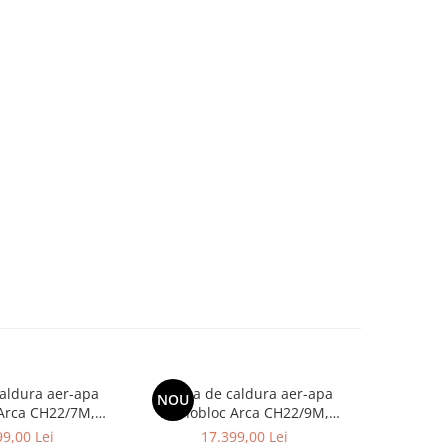
aldura aer-apa
Pompa de caldura aer-apa
Pompa d
NOU
NOU
Arca CH22/7M,
monobloc Arca CH22/9M,
monoblo
clasa energetica
monofazata, clasa energetica
monofazat
9,00 Lei
17.399,00 Lei
23