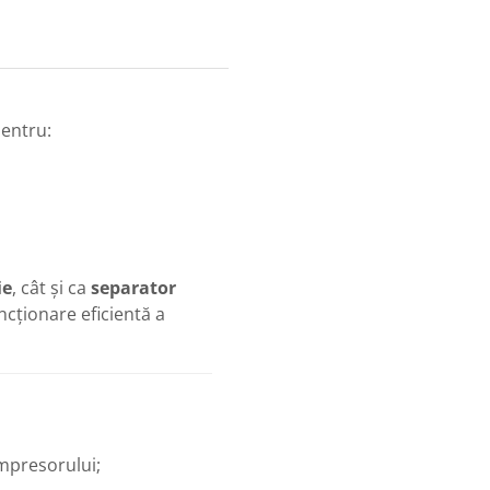
entru:
ie
, cât și ca
separator
ncționare eficientă a
ompresorului;