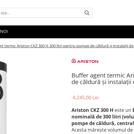
 NOI
nt termic Ariston CKZ 300 H 300 litri pentru pompe de căldură și instalații de 
Buffer agent termic Ar
de căldură și instalații 
4.245,00 Lei
Ariston CKZ 300 H
este un
nominală de 300 litri (volum
pompe de căldură, centrale
Acesta mărește volumul de a