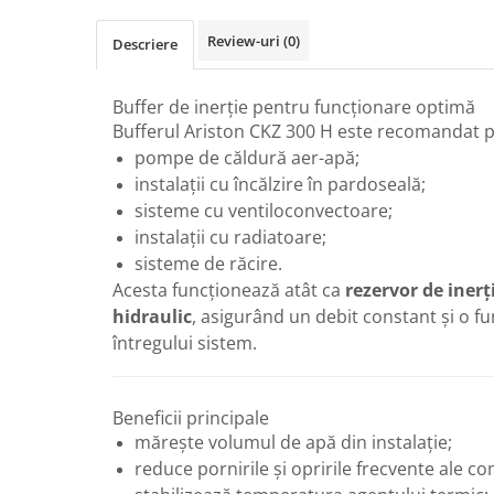
Radiatoare de baie portprosop
Review-uri
(0)
Descriere
Accesorii radiatoare
Preparatoare pentru apa calda
menajera
Buffer de inerție pentru funcționare optimă
Bufferul Ariston CKZ 300 H este recomandat p
Boilere electrice
pompe de căldură aer-apă;
Boilere termoelectrice
instalații cu încălzire în pardoseală;
Boilere indirecte cu serpentina
sisteme cu ventiloconvectoare;
Boilere solare indirecte (cu
instalații cu radiatoare;
serpentina)
sisteme de răcire.
Acesta funcționează atât ca
rezervor de inerț
Boilere pentru pompe de caldura
hidraulic
, asigurând un debit constant și o fu
Accesorii boilere
întregului sistem.
Incalzire in pardoseala
Tevi si fitinguri
Beneficii principale
Tevi si fitinguri PPR
mărește volumul de apă din instalație;
Fitinguri alama
reduce pornirile și opririle frecvente ale c
Tevi si fitinguri fonta