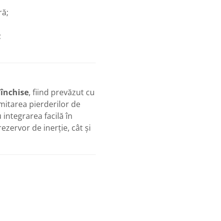
ră;
;
 închise
, fiind prevăzut cu
mitarea pierderilor de
integrarea facilă în
rezervor de inerție, cât și