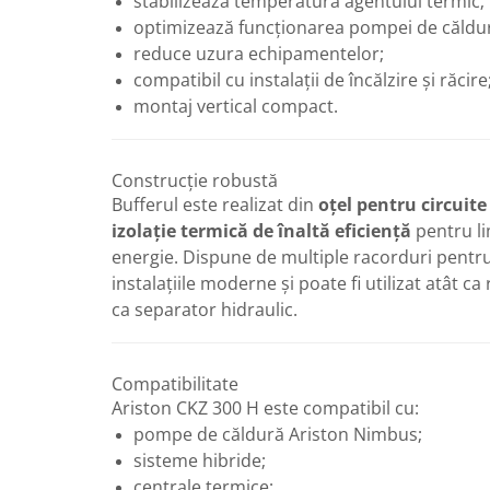
stabilizează temperatura agentului termic;
Robineti
optimizează funcționarea pompei de căldu
reduce uzura echipamentelor;
Robineti de trecere pentru apa
compatibil cu instalații de încălzire și răcire
Robineti coltari pentru apa
montaj vertical compact.
Robineti pentru gaz
Robineti radiator
Construcție robustă
Accesorii robineti
Bufferul este realizat din
oțel pentru circuite
Robineti tip fluture
izolație termică de înaltă eficiență
pentru li
energie. Dispune de multiple racorduri pentru 
Pompe
instalațiile moderne și poate fi utilizat atât ca 
Pompe de circulatie
ca separator hidraulic.
Pompe submersibile
Hidrofoare
Compatibilitate
Accesorii pompe
Ariston CKZ 300 H este compatibil cu:
Vase de expansiune
pompe de căldură Ariston Nimbus;
Vase de expansiune pentru
sisteme hibride;
incalzire
centrale termice;