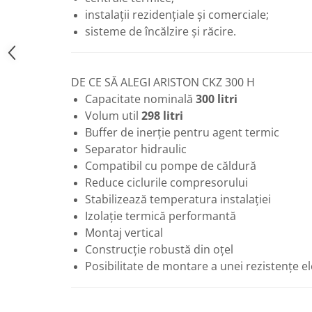
Vase de expansiune pentru
instalații rezidențiale și comerciale;
instalatii sanitare
sisteme de încălzire și răcire.
Vas de expansiune pentru hidrofor
Accesorii montaj vase de
expansiune
DE CE SĂ ALEGI ARISTON CKZ 300 H
Capacitate nominală
300 litri
Termostate si controlere
Volum util
298 litri
Termostate de camera
Buffer de inerție pentru agent termic
Accesorii
Separator hidraulic
Cleme de fixare si coliere
Compatibil cu pompe de căldură
Reduce ciclurile compresorului
Accesorii de montaj
Stabilizează temperatura instalației
Substante intretinere instalatii
Izolație termică performantă
Accesorii instalatii termice
Montaj vertical
Distribuitoare
Construcție robustă din oțel
Posibilitate de montare a unei rezistențe el
Filtre apa
Baterii
Baterii instant