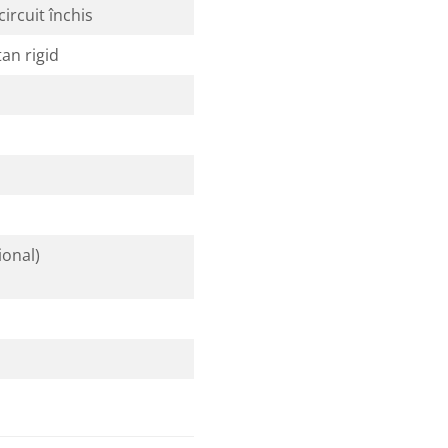
ircuit închis
tan rigid
ional)