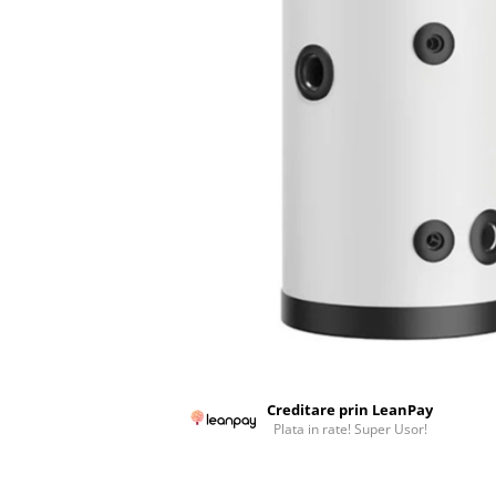
Colectoare solare plane
Colectoare solare cu tub-vidat
Accesorii sisteme solare
Accesorii pompe de caldura
Puffere
Cazane pe combustibil solid
Cazane pe lemne cu gazeificare
Cazane pe biomasa nelemnoasa
Cazane si termoseminee pe peleti
Centrale mixte lemn-pelet
Accesorii de montaj
Seminee
Creditare prin LeanPay
Radiatoare
Plata in rate! Super Usor!
Radiatoare din otel
Radiatoare din aluminiu