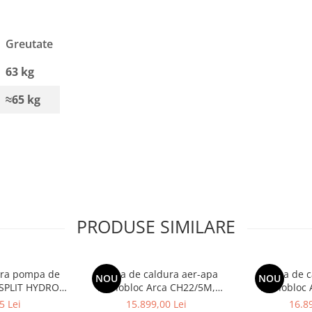
Greutate
63 kg
≈65 kg
PRODUSE SIMILARE
oara pompa de
Pompa de caldura aer-apa
Pompa de c
NOU
NOU
SPLIT HYDRO
monobloc Arca CH22/5M,
monobloc 
IC IDU HN1600
monofazata, clasa energetica
monofazata, 
5 Lei
15.899,00 Lei
16.89