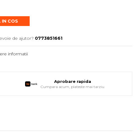
 IN COS
evoie de ajutor?
0773851661
re informatii
Aprobare rapida
Cumpara acum, plateste mai tarziu.