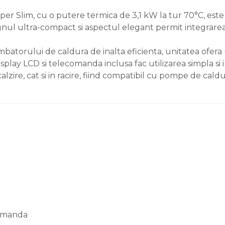
lim, cu o putere termica de 3,1 kW la tur 70°C, este pro
signul ultra-compact si aspectul elegant permit integrare
batorului de caldura de inalta eficienta, unitatea ofera 
lay LCD si telecomanda inclusa fac utilizarea simpla si i
re, cat si in racire, fiind compatibil cu pompe de caldur
comanda