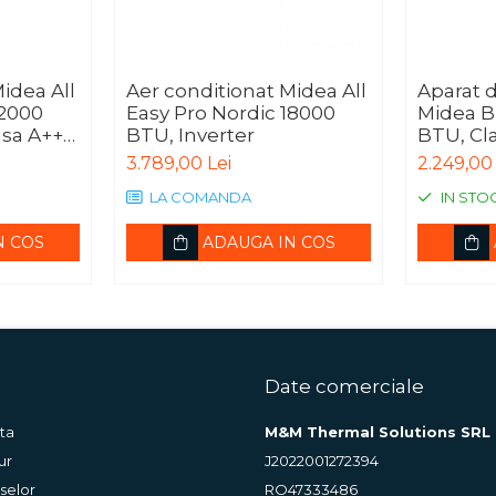
idea All
Aer conditionat Midea All
Aparat d
12000
Easy Pro Nordic 18000
Midea B
asa A+++,
BTU, Inverter
BTU, Cla
ECO mode,
Wi-fi (A
3.789,00 Lei
2.249,00 
I(R)/CB
LA COMANDA
IN STO
N COS
ADAUGA IN COS
Date comerciale
ta
M&M Thermal Solutions SRL
ur
J2022001272394
selor
RO47333486