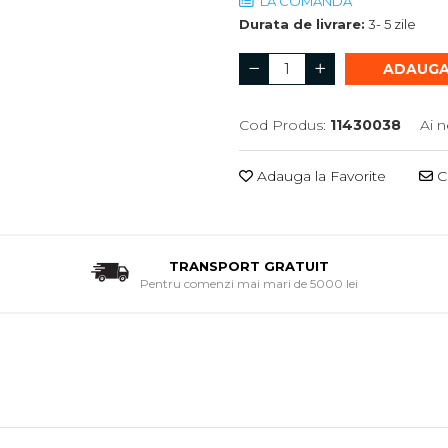
LA COMANDA
Durata de livrare:
3- 5 zile
ADAUGA
Cod Produs:
11430038
Ai n
Adauga la Favorite
Ce
TRANSPORT GRATUIT
Pentru comenzi mai mari de 5000 lei