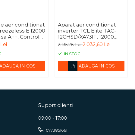
e aer conditionat
Aparat aer conditionat
reezeless E 12000
inverter TCL Elite TAC-
sa A++, Control
12CHSD/XA73IF, 12000
lb), CB1-12HRFN8-
BTU, A++/A+++, I Feel,
Lei
2.032,60 Lei
2.135,28 Lei
1-12HFNX-O(R)
Autodiagnosticare, Alb
C
IN STOC
ADAUGA IN COS
ADAUGA IN COS
Suport clienti
09:00 - 17:00
0773851661