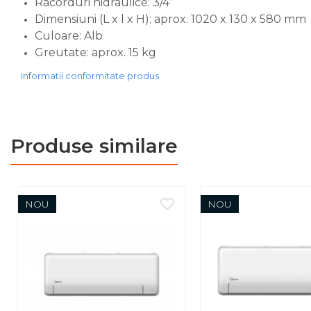
Racorduri hidraulice: 3/4”
serpentina)
Dimensiuni (L x l x H): aprox. 1020 x 130 x 580 mm
Boilere pentru pompe de
Culoare: Alb
caldura
Greutate: aprox. 15 kg
Accesorii boilere
Informatii conformitate produs
Incalzire in pardoseala
Tevi si fitinguri
Tevi si fitinguri PPR
Produse similare
Fitinguri alama
Tevi si fitinguri fonta
Robineti
NOU
NOU
Robineti de trecere pentru
apa
Robineti coltari pentru apa
Robineti pentru gaz
Robineti radiator