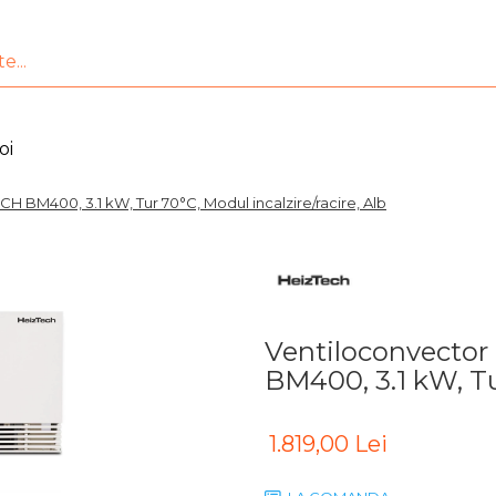
oi
H BM400, 3.1 kW, Tur 70°C, Modul incalzire/racire, Alb
Ventiloconvector
BM400, 3.1 kW, Tur
1.819,00 Lei