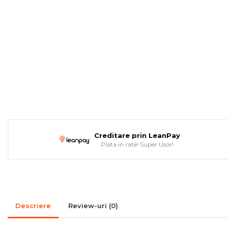
Pompe de caldura
Colectoare solare plane
Colectoare solare cu tub-
vidat
Accesorii sisteme solare
Accesorii pompe de
caldura
Puffere
Cazane pe combustibil solid
Creditare prin LeanPay
Cazane pe lemne cu
Plata in rate! Super Usor!
gazeificare
Cazane pe biomasa
nelemnoasa
Cazane si termoseminee
Descriere
Review-uri
(0)
pe peleti
Centrale mixte lemn-pelet