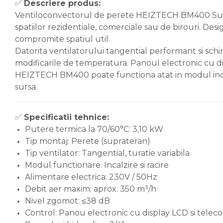
✅
Descriere produs:
Ventiloconvectorul de perete HEIZTECH BM400 Super S
Accesorii de montaj
spatiilor rezidentiale, comerciale sau de birouri. De
Seminee
compromite spatiul util.
Radiatoare
Datorita ventilatorului tangential performant si schim
Radiatoare din otel
modificarile de temperatura. Panoul electronic cu disp
HEIZTECH BM400 poate functiona atat in modul incalzi
Radiatoare din aluminiu
sursa.
Radiatoare de baie
portprosop
✅
Specificatii tehnice:
Accesorii radiatoare
Putere termica la 70/60°C: 3,10 kW
Preparatoare pentru apa calda
Tip montaj: Perete (suprateran)
menajera
Tip ventilator: Tangential, turatie variabila
Boilere electrice
Modul functionare: Incalzire si racire
Alimentare electrica: 230V / 50Hz
Boilere termoelectrice
Debit aer maxim: aprox. 350 m³/h
Boilere indirecte cu
Nivel zgomot: ≤38 dB
serpentina
Control: Panou electronic cu display LCD si tele
Boilere solare indirecte (cu