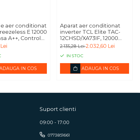
e aer conditionat
Aparat aer conditionat
reezeless E 12000
inverter TCL Elite TAC-
sa A++, Control
12CHSD/XA73IF, 12000
lb), CB1-12HRFN8-
BTU, A++/A+++, I Feel,
Lei
2.032,60 Lei
2.135,28 Lei
1-12HFNX-O(R)
Autodiagnosticare, Alb
C
IN STOC
ADAUGA IN COS
ADAUGA IN COS
Suport clienti
09:00 - 17:00
0773851661