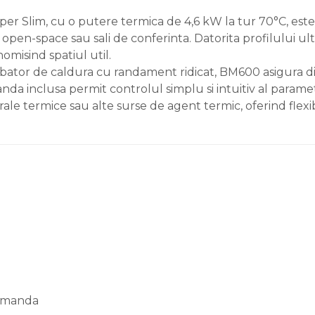
lim, cu o putere termica de 4,6 kW la tur 70°C, este pro
i open-space sau sali de conferinta. Datorita profilului ul
misind spatiul util.
bator de caldura cu randament ridicat, BM600 asigura dist
nda inclusa permit controlul simplu si intuitiv al parame
 termice sau alte surse de agent termic, oferind flexibili
comanda