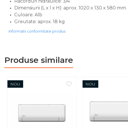
Racorduri hidraulice: 3/4”
serpentina)
Dimensiuni (L x l x H): aprox. 1020 x 130 x 580 mm
Boilere pentru pompe de
Culoare: Alb
caldura
Greutate: aprox. 18 kg
Accesorii boilere
Informatii conformitate produs
Incalzire in pardoseala
Tevi si fitinguri
Tevi si fitinguri PPR
Produse similare
Fitinguri alama
Tevi si fitinguri fonta
Robineti
NOU
NOU
Robineti de trecere pentru
apa
Robineti coltari pentru apa
Robineti pentru gaz
Robineti radiator