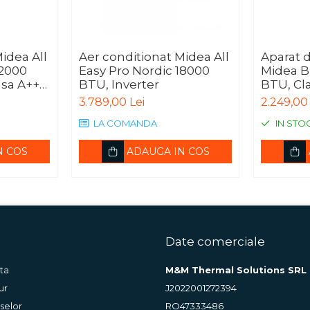
idea All
Aer conditionat Midea All
Aparat d
12000
Easy Pro Nordic 18000
Midea B
asa A+++,
BTU, Inverter
BTU, Cla
ECO mode,
Wi-fi (A
3.789,00 Lei
2.249,00 
I(R)/CB
LA COMANDA
IN STO
N COS
ADAUGA IN COS
Date comerciale
ta
M&M Thermal Solutions SRL
ur
J2022001272394
selor
RO47333486