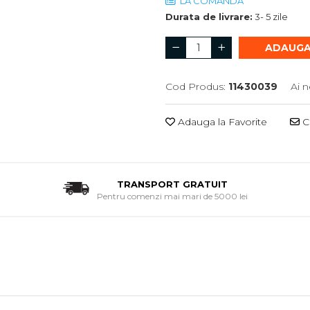
LA COMANDA
Durata de livrare:
3- 5 zile
ADAUGA
Cod Produs:
11430039
Ai n
Adauga la Favorite
Ce
TRANSPORT GRATUIT
Pentru comenzi mai mari de 5000 lei