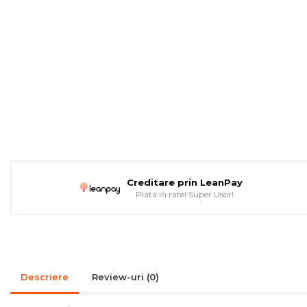
Pompe de caldura
Colectoare solare plane
Colectoare solare cu tub-
vidat
Accesorii sisteme solare
Accesorii pompe de
caldura
Puffere
Cazane pe combustibil solid
Creditare prin LeanPay
Cazane pe lemne cu
Plata in rate! Super Usor!
gazeificare
Cazane pe biomasa
nelemnoasa
Cazane si termoseminee
Descriere
Review-uri
(0)
pe peleti
Centrale mixte lemn-pelet