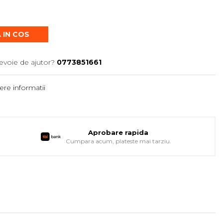
 IN COS
evoie de ajutor?
0773851661
re informatii
Aprobare rapida
Cumpara acum, plateste mai tarziu.