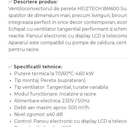
✅
Descriere produs:
Ventiloconvectorul de perete HEIZTECH BM600 Super S
Accesorii de montaj
spatiilor de dimensiuni mari, precum livinguri, birour
Seminee
integreaza perfect in orice decor contemporan, econo
Radiatoare
Echipat cu ventilator tangential performant si schim
Radiatoare din otel
reactie. Panoul electronic cu display LCD si telecoma
Aparatul este compatibil cu pompe de caldura, centrale
Radiatoare din aluminiu
pentru racire.
Radiatoare de baie
portprosop
✅
Specificatii tehnice:
Accesorii radiatoare
Putere termica la 70/60°C: 4,60 kW
Preparatoare pentru apa calda
Tip montaj: Perete (suprateran)
menajera
Tip ventilator: Tangential, turatie variabila
Boilere electrice
Modul functionare: Incalzire si racire
Alimentare electrica: 230V / 50Hz
Boilere termoelectrice
Debit aer maxim: aprox. 500 m³/h
Boilere indirecte cu
Nivel zgomot: ≤40 dB
serpentina
Control: Panou electronic cu display LCD si tele
Boilere solare indirecte (cu