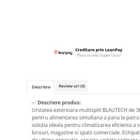
Colectoare solare plane
Colectoare solare cu tub-vidat
Accesorii sisteme solare
Accesorii pompe de caldura
Puffere
Creditare prin LeanPay
Cazane pe combustibil solid
Plata in rate! Super Usor!
Cazane pe lemne cu gazeificare
Cazane pe biomasa nelemnoasa
Cazane si termoseminee pe peleti
Review-uri
(0)
Descriere
Centrale mixte lemn-pelet
Accesorii de montaj
✅
Descriere produs:
Seminee
Unitatea exterioara multisplit BLAUTECH de 
Radiatoare
pentru alimentarea simultana a pana la patru u
solutia ideala pentru climatizarea eficienta a s
Radiatoare din otel
birouri, magazine si spatii comerciale. Echipa
Radiatoare din aluminiu
de ultima generatie, aceasta unitate regleaza