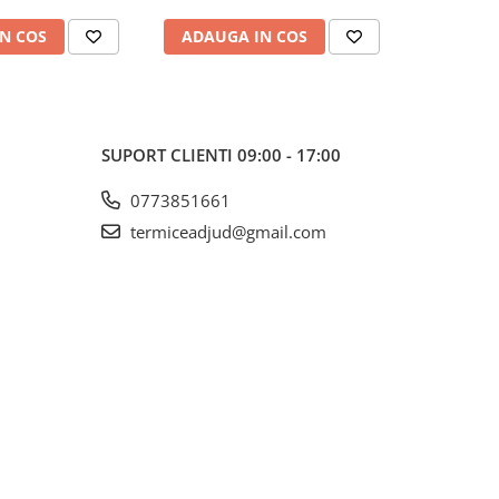
N COS
ADAUGA IN COS
ADAUG
SUPORT CLIENTI
09:00 - 17:00
0773851661
termiceadjud@gmail.com