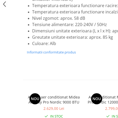
Temperatura exterioara functionare racire:
Robineti
Temperatura exterioara functionare incalzi
Robineti de trecere pentru apa
Nivel zgomot: aprox. 58 dB
Robineti coltari pentru apa
Tensiune alimentare: 220-240V / 50Hz
Robineti pentru gaz
Dimensiuni unitate exterioara (L x l x H): 
Greutate unitate exterioara: aprox. 85 kg
Robineti radiator
Culoare: Alb
Accesorii robineti
Informatii conformitate produs
Robineti tip fluture
Pompe
Pompe de circulatie
Pompe submersibile
Hidrofoare
Accesorii pompe
Aparat aer conditionat Midea
Aer conditionat 
NOU
NOU
Vase de expansiune
All Easy Pro Nordic 9000 BTU
Pro Nordic 12000
Clasa A+++, Filt
2.629,00 Lei
2.799,0
Vase de expansiune pentru
mode, 
incalzire
IN STOC
IN 