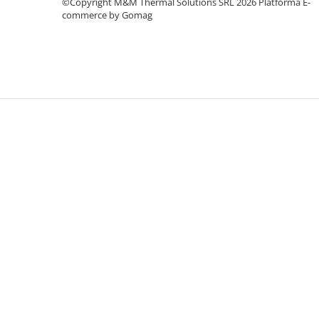
©Copyright M&M Thermal Solutions SRL 2026
Platforma E-
commerce by Gomag
Baterii sanitare
Filtre apa potabila
Sanitare
Accesorii baie
Cabine de dus
Sifoane si rigole