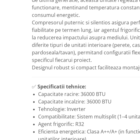
Radiatoare de baie portprosop
functionare, mentinand temperatura constant
Accesorii radiatoare
consumul energetic.
Compresorul puternic si silentios asigura per
Preparatoare pentru apa calda
fiabilitate pe termen lung, iar agentul frigorif
menajera
la reducerea impactului asupra mediului. Unit
Boilere electrice
diferite tipuri de unitati interioare (perete, ca
Boilere termoelectrice
pardoseala/tavan), permitand configuratii flexi
Boilere indirecte cu serpentina
specificul fiecarui proiect.
Boilere solare indirecte (cu
Designul robust si compact faciliteaza montaju
serpentina)
Boilere pentru pompe de caldura
✅
Specificatii tehnice:
Accesorii boilere
Capacitate racire: 36000 BTU
Capacitate incalzire: 36000 BTU
Incalzire in pardoseala
Tehnologie: Inverter
Tevi si fitinguri
Compatibilitate: Sistem multisplit (1–4 unita
Tevi si fitinguri PPR
Agent frigorific: R32
Fitinguri alama
Eficienta energetica: Clasa A++/A+ (in funct
Tevi si fitinguri fonta
unitatilor interioare)