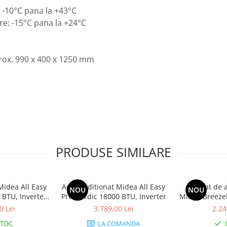
 -10°C pana la +43°C
re: -15°C pana la +24°C
aprox. 990 x 400 x 1250 mm
PRODUSE SIMILARE
Midea All Easy
Aer conditionat Midea All Easy
Aparat de a
NOU
NOU
 BTU, Inverter,
Pro Nordic 18000 BTU, Inverter
Midea Breezel
rare dubla, ECO
Clasa A++, Co
0 Lei
3.789,00 Lei
2.24
WiFi
CB1-12HRFN8-
STOC
LA COMANDA