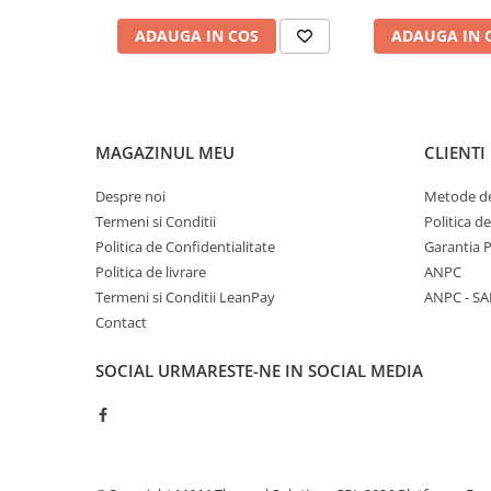
Vase de expansiune pentru
ADAUGA IN COS
ADAUGA IN 
instalatii sanitare
Vas de expansiune pentru hidrofor
Accesorii montaj vase de
expansiune
MAGAZINUL MEU
CLIENTI
Termostate si controlere
Termostate de camera
Despre noi
Metode de
Termeni si Conditii
Politica d
Accesorii
Politica de Confidentialitate
Garantia 
Cleme de fixare si coliere
Politica de livrare
ANPC
Accesorii de montaj
Termeni si Conditii LeanPay
ANPC - SA
Substante intretinere instalatii
Contact
Accesorii instalatii termice
SOCIAL
URMARESTE-NE IN SOCIAL MEDIA
Distribuitoare
Filtre apa
Baterii
Baterii instant