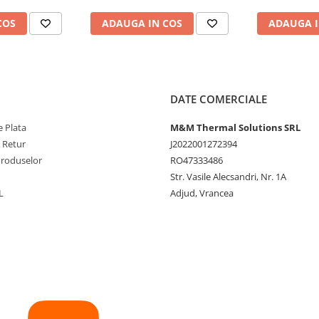
COS
ADAUGA IN COS
ADAUGA I
DATE COMERCIALE
 Plata
M&M Thermal Solutions SRL
e Retur
J2022001272394
Produselor
RO47333486
Str. Vasile Alecsandri, Nr. 1A
L
Adjud, Vrancea