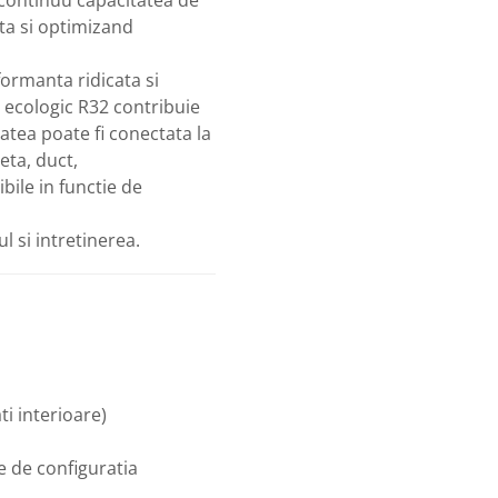
a si optimizand
formanta ridicata si
ic ecologic R32 contribuie
atea poate fi conectata la
seta, duct,
bile in functie de
l si intretinerea.
ti interioare)
ie de configuratia