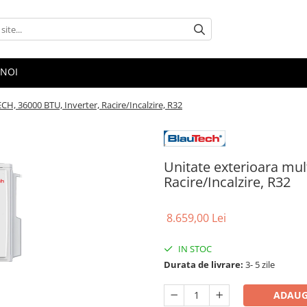
 NOI
CH, 36000 BTU, Inverter, Racire/Incalzire, R32
Unitate exterioara mul
Racire/Incalzire, R32
8.659,00 Lei
IN STOC
Durata de livrare:
3- 5 zile
ADAUG