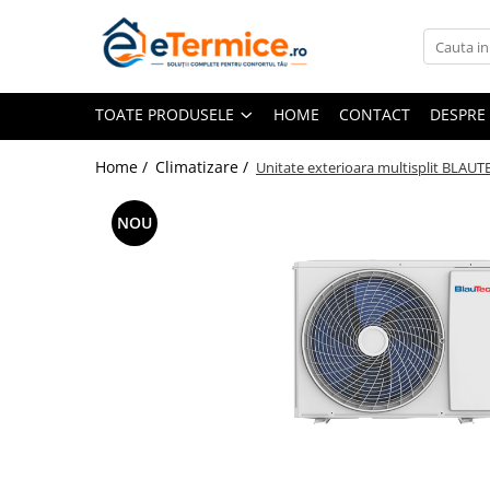
Toate Produsele
TOATE PRODUSELE
HOME
CONTACT
DESPRE
Climatizare
Ventiloconvector
Home /
Climatizare /
Unitate exterioara multisplit BLAUTE
Aparate aer conditionat multi-split
Aparate aer conditionat
NOU
rezidential
Centrale termice
Centrale pe gaz
Centrale electrice
Accesorii de montaj
Energie verde - Pompe de caldura
Panouri solare
Pompe de caldura