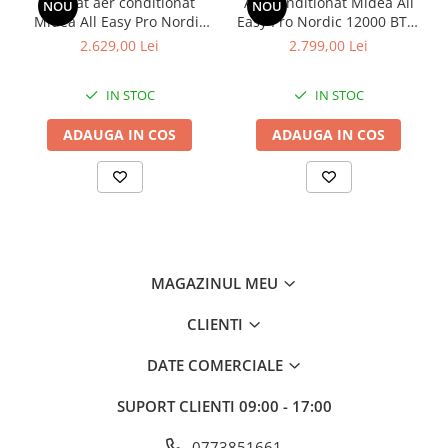
Aparat aer conditionat
Aer conditionat Midea All
NOU
NOU
Midea All Easy Pro Nordic
Easy Pro Nordic 12000 BTU,
9000 BTU
Inverter, Clasa A+++,
2.629,00 Lei
2.799,00 Lei
Filtrare dubla, ECO mode,
WiFi
IN STOC
IN STOC
ADAUGA IN COS
ADAUGA IN COS
MAGAZINUL MEU
CLIENTI
DATE COMERCIALE
SUPORT CLIENTI
09:00 - 17:00
0773851661