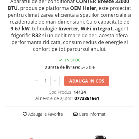
Aparatul de aer conditionat
CONTER Breeze 33000
BTU
, produs pe platforma
OEM Haier
, este proiectat
pentru climatizarea eficienta a spatiilor comerciale si
rezidentiale de mari dimensiuni. Cu o capacitate de
9.67 kW
, tehnologie
Inverter
,
WiFi integrat
, agent
frigorific
R32
si un debit mare de aer, acesta ofera
performanta ridicata, consum redus de energie si
confort pe tot parcursul anului.
IN STOC
Durata de livrare:
3- 5 zile
ADAUGA IN COS
Cod Produs:
14134
Ai nevoie de ajutor?
0773851661
Adauga la Favorite
Cere informatii