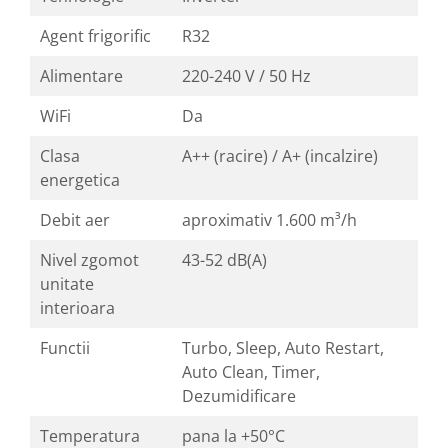
Agent frigorific
R32
Alimentare
220-240 V / 50 Hz
WiFi
Da
Clasa
A++ (racire) / A+ (incalzire)
energetica
Debit aer
aproximativ 1.600 m³/h
Nivel zgomot
43-52 dB(A)
unitate
interioara
Functii
Turbo, Sleep, Auto Restart,
Auto Clean, Timer,
Dezumidificare
Temperatura
pana la +50°C