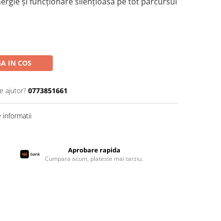
ergie și funcționare silențioasă pe tot parcursul
A IN COS
e ajutor?
0773851661
informatii
Aprobare rapida
Cumpara acum, plateste mai tarziu.