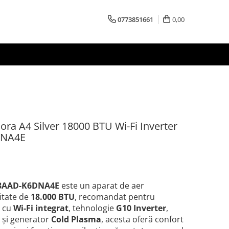
0773851661
0,00
ora A4 Silver 18000 BTU Wi-Fi Inverter
DNA4E
18AAD-K6DNA4E
este un aparat de aer
citate de
18.000 BTU
, recomandat pentru
t cu
Wi-Fi integrat
, tehnologie
G10 Inverter
,
și generator
Cold Plasma
, acesta oferă confort