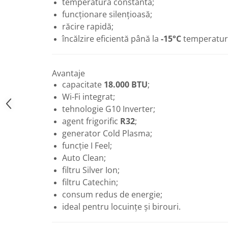
temperatură constantă;
Vase de expansiune pentru
funcționare silențioasă;
instalatii sanitare
răcire rapidă;
Vas de expansiune pentru hidrofor
încălzire eficientă până la
-15°C
temperatură
Accesorii montaj vase de
expansiune
Avantaje
Termostate si controlere
capacitate
18.000 BTU
;
Termostate de camera
Wi-Fi integrat;
Accesorii
tehnologie G10 Inverter;
Cleme de fixare si coliere
agent frigorific
R32
;
generator Cold Plasma;
Accesorii de montaj
funcție I Feel;
Substante intretinere instalatii
Auto Clean;
Accesorii instalatii termice
filtru Silver Ion;
Distribuitoare
filtru Catechin;
consum redus de energie;
Filtre apa
ideal pentru locuințe și birouri.
Baterii
Baterii instant