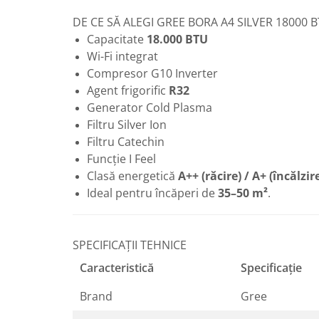
Baterii sanitare
DE CE SĂ ALEGI GREE BORA A4 SILVER 18000 
Capacitate
18.000 BTU
Filtre apa potabila
Wi-Fi integrat
Sanitare
Compresor G10 Inverter
Accesorii baie
Agent frigorific
R32
Cabine de dus
Generator Cold Plasma
Sifoane si rigole
Filtru Silver Ion
Filtru Catechin
Funcție I Feel
Clasă energetică
A++ (răcire) / A+ (încălzir
Ideal pentru încăperi de
35–50 m²
.
SPECIFICAȚII TEHNICE
Caracteristică
Specificație
Brand
Gree