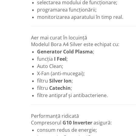
selectarea modului de funcționare;
Robineti
programarea funcționării;
Robineti de trecere pentru apa
monitorizarea aparatului în timp real.
Robineti coltari pentru apa
Robineti pentru gaz
Aer mai curat în locuință
Robineti radiator
Modelul Bora A4 Silver este echipat cu:
Generator Cold Plasma
;
Accesorii robineti
funcția
I Feel
;
Robineti tip fluture
Auto Clean;
Pompe
X-Fan (anti-mucegai);
Pompe de circulatie
filtru
Silver Ion
;
filtru
Catechin
;
Pompe submersibile
filtre antipraf și antibacteriene.
Hidrofoare
Accesorii pompe
Performanță ridicată
Vase de expansiune
Compresorul
G10 Inverter
asigură:
Vase de expansiune pentru
consum redus de energie;
incalzire