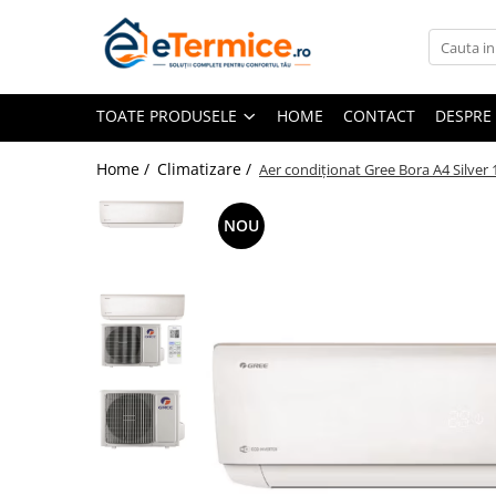
Toate Produsele
TOATE PRODUSELE
HOME
CONTACT
DESPRE
Climatizare
Ventiloconvector
Home /
Climatizare /
Aer condiționat Gree Bora A4 Silv
Aparate aer conditionat multi-split
Aparate aer conditionat
NOU
rezidential
Centrale termice
Centrale pe gaz
Centrale electrice
Accesorii de montaj
Energie verde - Pompe de caldura
Panouri solare
Pompe de caldura