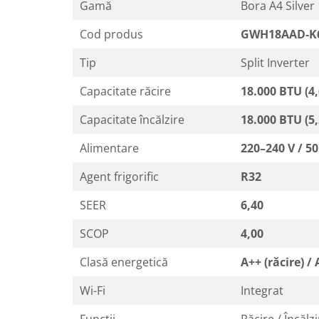
Gamă
Bora A4 Silver
Cod produs
GWH18AAD-K
Tip
Split Inverter
Capacitate răcire
18.000 BTU (4
Capacitate încălzire
18.000 BTU (5
Alimentare
220–240 V / 50
Agent frigorific
R32
SEER
6,40
SCOP
4,00
Clasă energetică
A++ (răcire) / 
Wi-Fi
Integrat
Funcții
Răcire / Încălzi