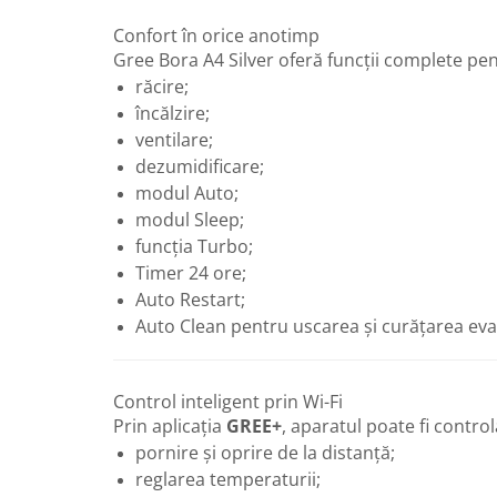
Radiatoare de baie portprosop
Confort în orice anotimp
Accesorii radiatoare
Gree Bora A4 Silver oferă funcții complete pen
Preparatoare pentru apa calda
răcire;
menajera
încălzire;
Boilere electrice
ventilare;
dezumidificare;
Boilere termoelectrice
modul Auto;
Boilere indirecte cu serpentina
modul Sleep;
Boilere solare indirecte (cu
funcția Turbo;
serpentina)
Timer 24 ore;
Boilere pentru pompe de caldura
Auto Restart;
Auto Clean pentru uscarea și curățarea eva
Accesorii boilere
Incalzire in pardoseala
Tevi si fitinguri
Control inteligent prin Wi-Fi
Tevi si fitinguri PPR
Prin aplicația
GREE+
, aparatul poate fi contro
pornire și oprire de la distanță;
Fitinguri alama
reglarea temperaturii;
Tevi si fitinguri fonta