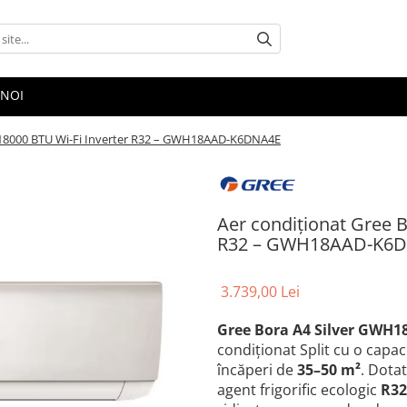
 NOI
er 18000 BTU Wi-Fi Inverter R32 – GWH18AAD-K6DNA4E
Aer condiționat Gree B
R32 – GWH18AAD-K6
3.739,00 Lei
Gree Bora A4 Silver GWH
condiționat Split cu o capa
încăperi de
35–50 m²
. Dota
agent frigorific ecologic
R32