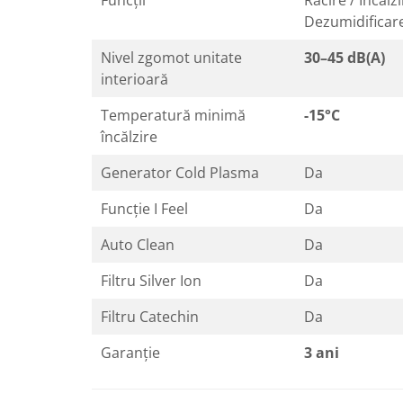
Dezumidificar
Nivel zgomot unitate
30–45 dB(A)
interioară
Temperatură minimă
-15°C
încălzire
Generator Cold Plasma
Da
Funcție I Feel
Da
Auto Clean
Da
Filtru Silver Ion
Da
Filtru Catechin
Da
Garanție
3 ani