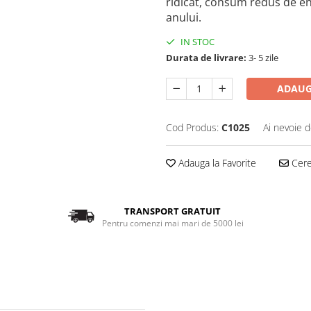
ridicat, consum redus de en
anului.
IN STOC
Durata de livrare:
3- 5 zile
ADAUG
Cod Produs:
C1025
Ai nevoie d
Adauga la Favorite
Cere 
TRANSPORT GRATUIT
Pentru comenzi mai mari de 5000 lei