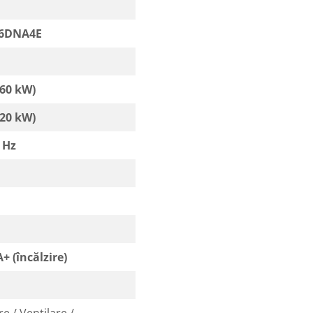
6DNA4E
,60 kW)
,20 kW)
 Hz
A+ (încălzire)
re / Ventilare /