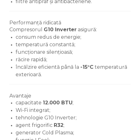
filtre antipraf și antibacteriene.
Performanță ridicată
Compresorul
G10 Inverter
asigură:
consum redus de energie;
temperatură constantă;
funcționare silențioasă;
răcire rapidă;
încălzire eficientă până la
-15°C
temperatură
exterioară.
Avantaje
capacitate
12.000 BTU
;
Wi-Fi integrat;
tehnologie G10 Inverter;
agent frigorific
R32
;
generator Cold Plasma;