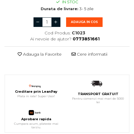
IN STOC
Durata de livrare:
3- 5 zile
ADAUGA IN COS
Cod Produs:
C1023
Ai nevoie de ajutor?
0773851661
Adauga la Favorite
Cere informatii
Creditare prin LeanPay
TRANSPORT GRATUIT
Plata in rate! Super Usor!
Pentru comenzi mai mari de 5000
lei
Aprobare rapida
Cumpara acum, plateste mai
tarziu.