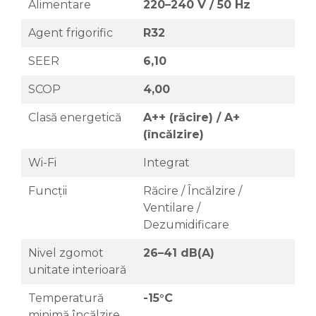
Alimentare
220–240 V / 50 Hz
Agent frigorific
R32
SEER
6,10
SCOP
4,00
Clasă energetică
A++ (răcire) / A+
(încălzire)
Wi-Fi
Integrat
Funcții
Răcire / Încălzire /
Ventilare /
Dezumidificare
Nivel zgomot
26–41 dB(A)
unitate interioară
Temperatură
-15°C
minimă încălzire