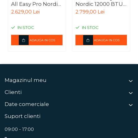
All Easy Pro Nordic
Nordic 12000 BTU,
9000 BTU
Inverter, Clasa
2.629,00 Lei
2.799,00 Lei
A+++, Filtrare
dubla, ECO mode,
IN STOC
IN STOC
WiFi
ADAUGA IN COS
ADAUGA IN COS
Magazinul meu
Clienti
Date comerciale
Suport clienti
09:00 - 17:00