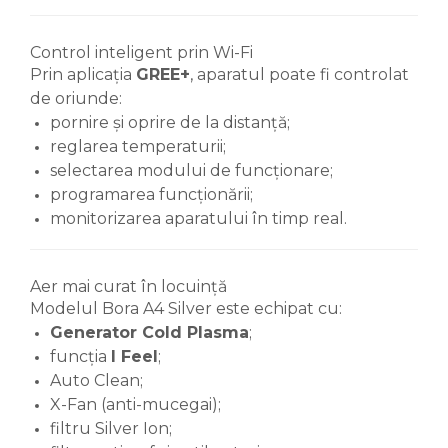
Control inteligent prin Wi-Fi
Prin aplicația
GREE+
, aparatul poate fi controlat
de oriunde:
pornire și oprire de la distanță;
reglarea temperaturii;
selectarea modului de funcționare;
programarea funcționării;
monitorizarea aparatului în timp real.
Aer mai curat în locuință
Modelul Bora A4 Silver este echipat cu:
Generator Cold Plasma
;
funcția
I Feel
;
Auto Clean;
X-Fan (anti-mucegai);
filtru Silver Ion;