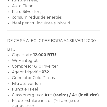
funcție I Feel;
Auto Clean;
filtru Silver Ion;
consum redus de energie;
ideal pentru locuințe și birouri.
DE CE SĂ ALEGI GREE BORA A4 SILVER 12000
BTU
Capacitate
12.000 BTU
Wi-Fi integrat
Compresor G10 Inverter
Agent frigorific
R32
Generator Cold Plasma
Filtru Silver Ion
Funcție I Feel
Clasă energetică
A++ (răcire) / A+ (încălzire)
Kit de instalare inclus (în funcție de
distribuitor)