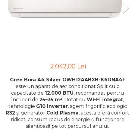
2.042,00 Lei
Gree Bora A4 Silver GWH12AABXB-K6DNA4F
este un aparat de aer condiționat Split cu o
capacitate de
12.000 BTU
, recomandat pentru
încăperi de
25–35 m²
. Dotat cu
Wi-Fi integrat
,
tehnologie
G10 Inverter
, agent frigorific ecologic
R32
și generator
Cold Plasma
, acesta oferă confort
ridicat, consum redus de energie și funcționare
silențioasă pe tot parcursul anului.