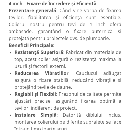
4 inch - Fixare de Încredere și Eficientă
Prezentare generală
: Când vine vorba de fixarea
tevilor, fiabilitatea și eficiența sunt esențiale.
Colierul nostru pentru tevi de 4 inch oferă
ambasade, garantând o fixare puternică și
protejată pentru proiectele dvs. de plumbarie.
Beneficii Principale
:
Rezistență Superioră
: Fabricat din materiale de
top, acest colier asigură o rezistență maximă la
uzură și factorii externi.
Reducerea Vibratiilor
: Cauciucul adăugat
asigură o fixare stabilă, reducând vibrațiile și
protejând tevile de daune.
Reglabil și Flexibil
: Prezonul de calitate permite
ajustări precise, asigurând fixarea optimă a
tevilor, indiferent de proiect.
Instalare Simplă
: Datorită diblului inclus,
montarea colierului pe diferite suprafețe se face
într-un timp foarte scurt.