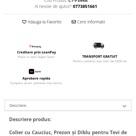
Cod Produs:
CT-FS44A
Ai nevoie de ajutor?
0773851661
Adauga la Favorite
Cere informatii
Creditare prin LeanPay
TRANSPORT GRATUIT
Plata in rate! Super Usor!
Pentru comenzi mai mari de 5000 lei
Aprobare rapida
Cumpara acum, plateste mai tarziu.
Descriere
Descriere produs:
Colier cu Cauciuc, Prezon și Diblu pentru Tevi de