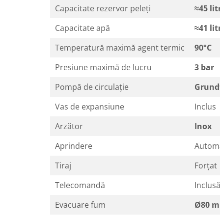
Capacitate rezervor peleți
≈45 lit
Capacitate apă
≈41 lit
Temperatură maximă agent termic
90°C
Presiune maximă de lucru
3 bar
Pompă de circulație
Grund
Vas de expansiune
Inclus
Arzător
Inox
Aprindere
Autom
Tiraj
Forțat
Telecomandă
Inclus
Evacuare fum
Ø80 