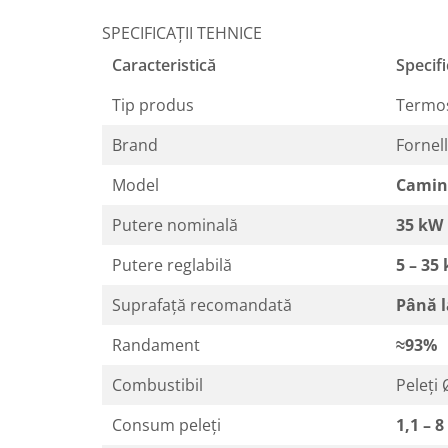
SPECIFICAȚII TEHNICE
Caracteristică
Specifi
Tip produs
Termoș
Brand
Fornel
Model
Camin
Putere nominală
35 kW
Putere reglabilă
5 – 35
Suprafață recomandată
Până l
Randament
≈93%
Combustibil
Peleți
Consum peleți
1,1 – 8