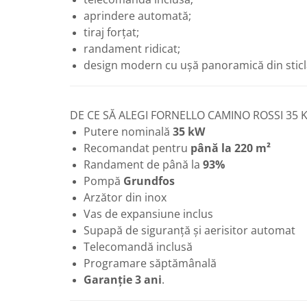
aprindere automată;
Baterii sanitare
tiraj forțat;
Filtre apa potabila
randament ridicat;
Sanitare
design modern cu ușă panoramică din sticl
Accesorii baie
Cabine de dus
DE CE SĂ ALEGI FORNELLO CAMINO ROSSI 35 
Sifoane si rigole
Putere nominală
35 kW
Recomandat pentru
până la 220 m²
Randament de până la
93%
Pompă
Grundfos
Arzător din inox
Vas de expansiune inclus
Supapă de siguranță și aerisitor automat
Telecomandă inclusă
Programare săptămânală
Garanție 3 ani
.