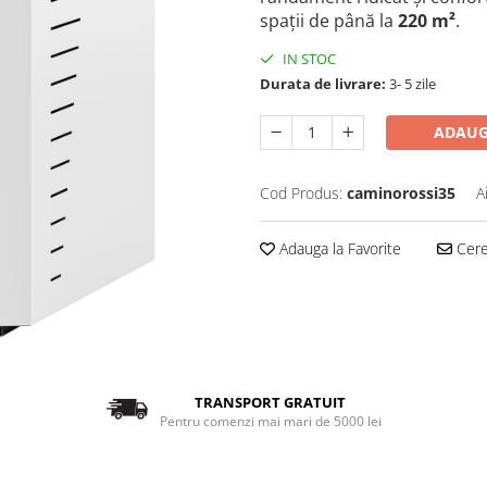
spații de până la
220 m²
.
IN STOC
Durata de livrare:
3- 5 zile
ADAUG
Cod Produs:
caminorossi35
A
Adauga la Favorite
Cere 
TRANSPORT GRATUIT
Pentru comenzi mai mari de 5000 lei