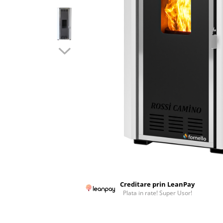
Colectoare solare plane
Colectoare solare cu tub-vidat
Accesorii sisteme solare
Accesorii pompe de caldura
Puffere
Cazane pe combustibil solid
Cazane pe lemne cu gazeificare
Cazane pe biomasa nelemnoasa
Cazane si termoseminee pe peleti
Centrale mixte lemn-pelet
Accesorii de montaj
Seminee
Creditare prin LeanPay
Radiatoare
Plata in rate! Super Usor!
Radiatoare din otel
Radiatoare din aluminiu