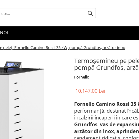
 NOI
peleți Fornello Camino Rossi 35 kW, pompă Grundfos, arzător inox
Termoșemineu pe peleț
pompă Grundfos, arză
Fornello
10.147,00 Lei
Fornello Camino Rossi 35
performanță, destinat încălzir
încălzirii încăperii în care 
Grundfos
,
vas de expansi
arzător din inox
,
aprinder
randament ridicat și confo