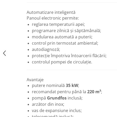
Vase de expansiune pentru
instalatii sanitare
Automatizare inteligentă
Vas de expansiune pentru hidrofor
Panoul electronic permite:
reglarea temperaturii apei;
Accesorii montaj vase de
programare zilnică și săptămânală;
expansiune
modularea automată a puterii;
Termostate si controlere
control prin termostat ambiental;
Termostate de camera
autodiagnoză;
Accesorii
protecție împotriva întoarcerii flăcării;
Cleme de fixare si coliere
controlul pompei de circulație.
Accesorii de montaj
Substante intretinere instalatii
Avantaje
Accesorii instalatii termice
putere nominală
35 kW
;
recomandat pentru până la
220 m²
;
Distribuitoare
pompă
Grundfos
inclusă;
Filtre apa
arzător din inox;
Baterii
vas de expansiune inclus;
Baterii instant
telecomandă inclusă;