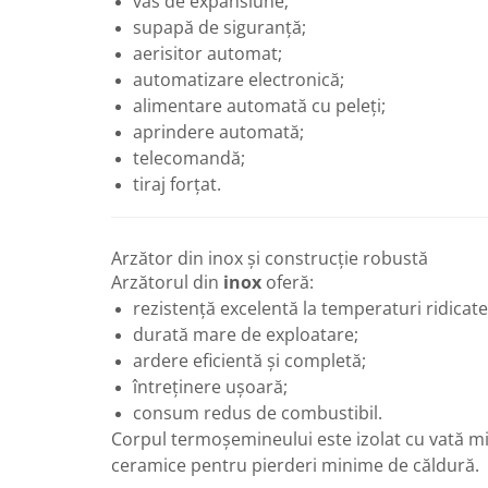
vas de expansiune;
Robineti
supapă de siguranță;
aerisitor automat;
Robineti de trecere pentru apa
automatizare electronică;
Robineti coltari pentru apa
alimentare automată cu peleți;
Robineti pentru gaz
aprindere automată;
Robineti radiator
telecomandă;
tiraj forțat.
Accesorii robineti
Robineti tip fluture
Pompe
Arzător din inox și construcție robustă
Arzătorul din
inox
oferă:
Pompe de circulatie
rezistență excelentă la temperaturi ridicate
Pompe submersibile
durată mare de exploatare;
Hidrofoare
ardere eficientă și completă;
întreținere ușoară;
Accesorii pompe
consum redus de combustibil.
Vase de expansiune
Corpul termoșemineului este izolat cu vată mi
Vase de expansiune pentru
ceramice pentru pierderi minime de căldură.
incalzire