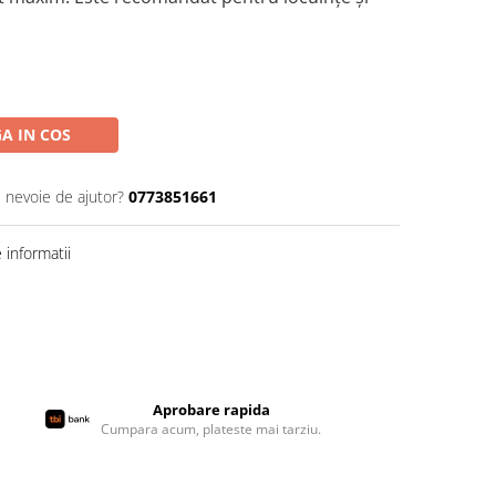
A IN COS
i nevoie de ajutor?
0773851661
informatii
Aprobare rapida
Cumpara acum, plateste mai tarziu.