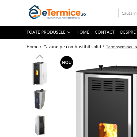
Toate Produsele
TOATE PRODUSELE
HOME
CONTACT
DESPRE
Climatizare
Ventiloconvector
Home /
Cazane pe combustibil solid /
Termoșemineu pe 
Aparate aer conditionat multi-split
Aparate aer conditionat
NOU
rezidential
Centrale termice
Centrale pe gaz
Centrale electrice
Accesorii de montaj
Energie verde - Pompe de caldura
Panouri solare
Pompe de caldura