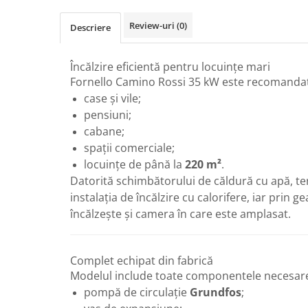
Radiatoare de baie portprosop
Review-uri
(0)
Descriere
Accesorii radiatoare
Preparatoare pentru apa calda
menajera
Încălzire eficientă pentru locuințe mari
Fornello Camino Rossi 35 kW este recomandat
Boilere electrice
case și vile;
Boilere termoelectrice
pensiuni;
Boilere indirecte cu serpentina
cabane;
Boilere solare indirecte (cu
spații comerciale;
serpentina)
locuințe de până la
220 m²
.
Datorită schimbătorului de căldură cu apă, 
Boilere pentru pompe de caldura
instalația de încălzire cu calorifere, iar prin
Accesorii boilere
încălzește și camera în care este amplasat.
Incalzire in pardoseala
Tevi si fitinguri
Complet echipat din fabrică
Tevi si fitinguri PPR
Modelul include toate componentele necesare 
Fitinguri alama
pompă de circulație
Grundfos
;
Tevi si fitinguri fonta