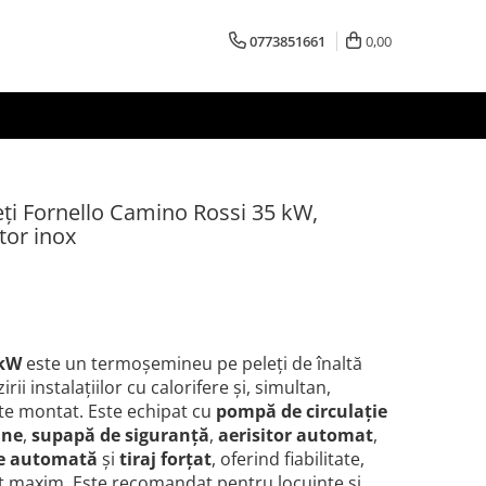
0773851661
0,00
i Fornello Camino Rossi 35 kW,
tor inox
 kW
este un termoșemineu pe peleți de înaltă
ii instalațiilor cu calorifere și, simultan,
este montat. Este echipat cu
pompă de circulație
une
,
supapă de siguranță
,
aerisitor automat
,
e automată
și
tiraj forțat
, oferind fiabilitate,
rt maxim. Este recomandat pentru locuințe și