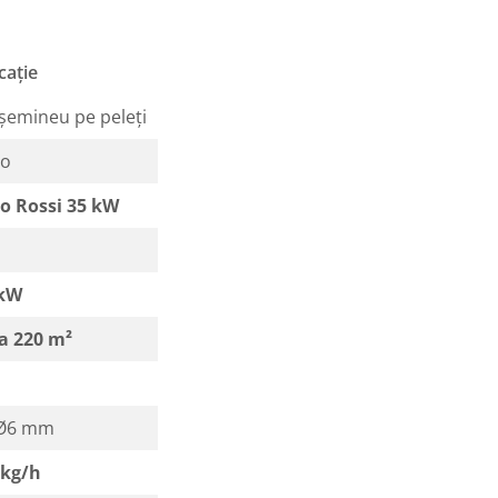
cație
emineu pe peleți
lo
o Rossi 35 kW
 kW
a 220 m²
 Ø6 mm
 kg/h