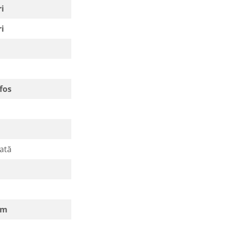
ri
ri
fos
ată
ă
mm