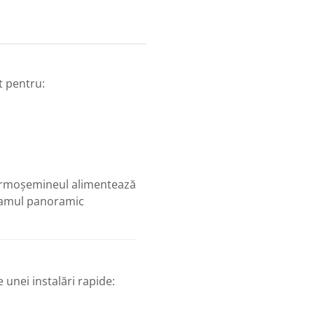
 pentru:
termoșemineul alimentează
 geamul panoramic
unei instalări rapide: