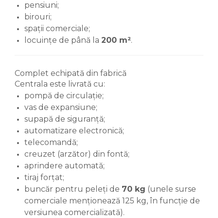
pensiuni;
birouri;
spații comerciale;
locuințe de până la
200 m²
.
Complet echipată din fabrică
Centrala este livrată cu:
pompă de circulație;
vas de expansiune;
supapă de siguranță;
automatizare electronică;
telecomandă;
creuzet (arzător) din fontă;
aprindere automată;
tiraj forțat;
buncăr pentru peleți de
70 kg
(unele surse
comerciale menționează 125 kg, în funcție de
versiunea comercializată).