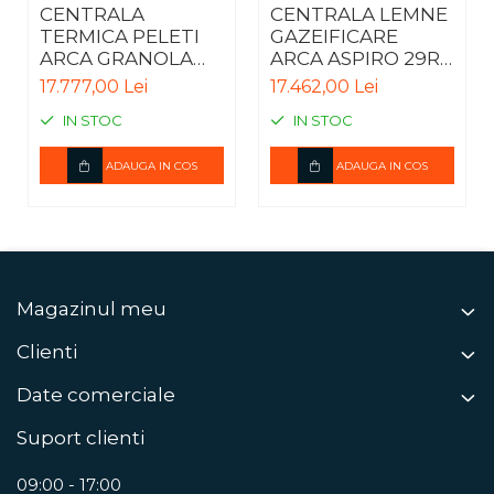
CENTRALA
CENTRALA LEMNE
TERMICA PELETI
GAZEIFICARE
ARCA GRANOLA
ARCA ASPIRO 29RI
AUTOMATICA 20R -
INOX – 30kW
17.777,00 Lei
17.462,00 Lei
20KW
IN STOC
IN STOC
ADAUGA IN COS
ADAUGA IN COS
Magazinul meu
Clienti
Date comerciale
Suport clienti
09:00 - 17:00