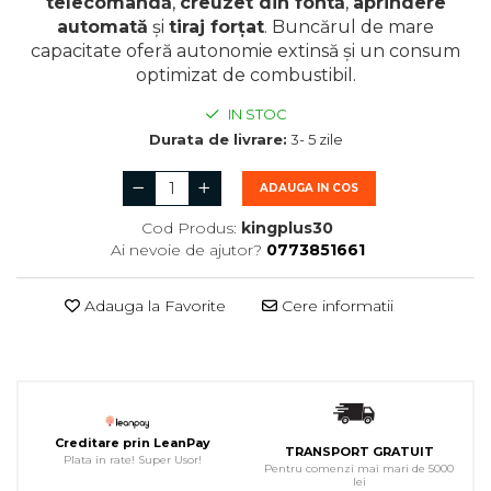
telecomandă
,
creuzet din fontă
,
aprindere
automată
și
tiraj forțat
. Buncărul de mare
capacitate oferă autonomie extinsă și un consum
optimizat de combustibil.
IN STOC
Durata de livrare:
3- 5 zile
ADAUGA IN COS
Cod Produs:
kingplus30
Ai nevoie de ajutor?
0773851661
Adauga la Favorite
Cere informatii
Creditare prin LeanPay
TRANSPORT GRATUIT
Plata in rate! Super Usor!
Pentru comenzi mai mari de 5000
lei