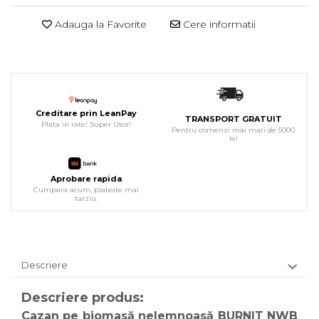
Adauga la Favorite
Cere informatii
Creditare prin LeanPay
TRANSPORT GRATUIT
Plata in rate! Super Usor!
Pentru comenzi mai mari de 5000
lei
Aprobare rapida
Cumpara acum, plateste mai
tarziu.
Descriere
Descriere produs:
Cazan pe biomasă nelemnoasă BURNIT NWB