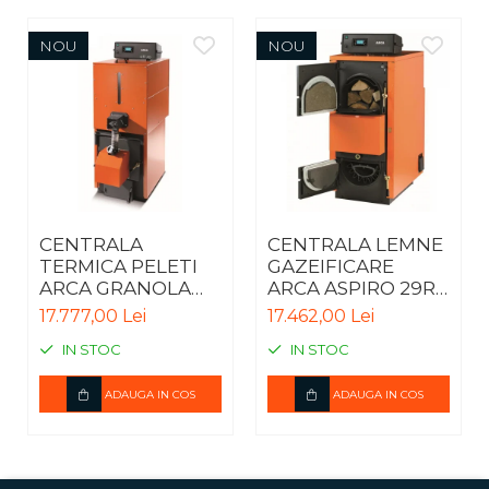
NOU
NOU
CENTRALA
CENTRALA LEMNE
TERMICA PELETI
GAZEIFICARE
ARCA GRANOLA
ARCA ASPIRO 29RI
AUTOMATICA 20R -
INOX – 30kW
17.777,00 Lei
17.462,00 Lei
20KW
IN STOC
IN STOC
ADAUGA IN COS
ADAUGA IN COS