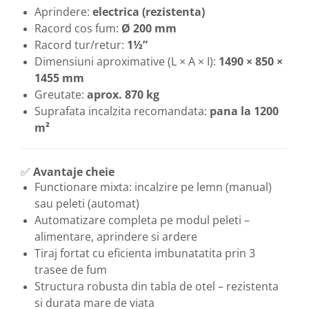
Aprindere:
electrica (rezistenta)
Racord cos fum:
Ø 200 mm
Racord tur/retur:
1½”
Dimensiuni aproximative (L × A × I):
1490 × 850 ×
1455 mm
Greutate:
aprox. 870 kg
Suprafata incalzita recomandata:
pana la 1200
m²
✅
Avantaje cheie
Functionare mixta: incalzire pe lemn (manual)
sau peleti (automat)
Automatizare completa pe modul peleti –
alimentare, aprindere si ardere
Tiraj fortat cu eficienta imbunatatita prin 3
trasee de fum
Structura robusta din tabla de otel – rezistenta
si durata mare de viata