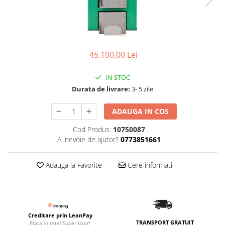
45.100,00 Lei
IN STOC
Durata de livrare:
3- 5 zile
ADAUGA IN COS
Cod Produs:
10750087
Ai nevoie de ajutor?
0773851661
Adauga la Favorite
Cere informatii
Creditare prin LeanPay
TRANSPORT GRATUIT
Plata in rate! Super Usor!