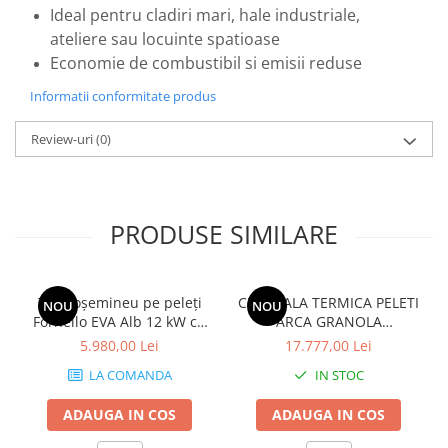
Ideal pentru cladiri mari, hale industriale,
ateliere sau locuinte spatioase
Economie de combustibil si emisii reduse
Informatii conformitate produs
Review-uri
(0)
PRODUSE SIMILARE
Termoșemineu pe peleți
CENTRALA TERMICA PELETI
NOU
NOU
Fornello EVA Alb 12 kW cu
ARCA GRANOLA
WiFi, pompă și vas de
AUTOMATICA 20R - 20KW
5.980,00 Lei
17.777,00 Lei
expansiune
LA COMANDA
IN STOC
ADAUGA IN COS
ADAUGA IN COS