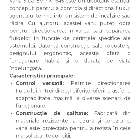
Vana 3 cai EVP-XF645 este un dispozitiv esențial
conceput pentru a controla și direcționa fluxul
agentului termic într-un sistem de încălzire sau
răcire. Cu ajutorul acestei vani, puteți opta
pentru direcționarea, mixarea sau separarea
fluidelor în funcție de cerințele specifice ale
sistemului. Datorită construcției sale robuste și
designului ergonomic, aceasta oferă o
funcționare fiabilă și o durată de viață
îndelungată.
Caracteristici principale:
Control versatil:
Permite direcționarea
fluidului în trei direcții diferite, oferind astfel o
adaptabilitate maximă la diverse scenarii de
funcționare.
Construcție de calitate:
Fabricată din
materiale rezistente la uzură și coroziune,
vana este proiectată pentru a rezista în cele
mai solicitante condiții.