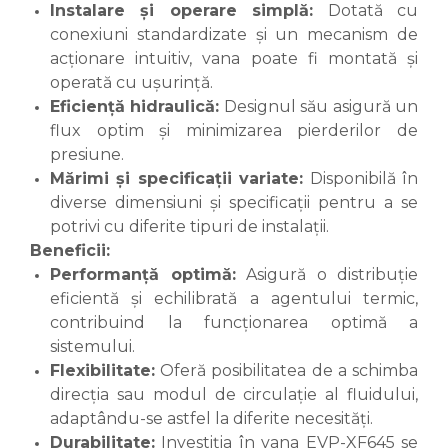
Instalare și operare simplă:
Dotată cu
conexiuni standardizate și un mecanism de
acționare intuitiv, vana poate fi montată și
operată cu ușurință.
Eficiență hidraulică:
Designul său asigură un
flux optim și minimizarea pierderilor de
presiune.
Mărimi și specificații variate:
Disponibilă în
diverse dimensiuni și specificații pentru a se
potrivi cu diferite tipuri de instalații.
Beneficii:
Performanță optimă:
Asigură o distribuție
eficientă și echilibrată a agentului termic,
contribuind la funcționarea optimă a
sistemului.
Flexibilitate:
Oferă posibilitatea de a schimba
direcția sau modul de circulație al fluidului,
adaptându-se astfel la diferite necesități.
Durabilitate:
Investiția în vana EVP-XF645 se