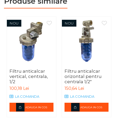
Produse similare
NOU
NOU
Filtru anticalcar
Filtru anticalcar
vertical, centrala,
orizontal pentru
1/2
centrala 1/2"
100,18 Lei
150,64 Lei
LA COMANDA
LA COMANDA
ADAUGA IN COS
ADAUGA IN COS