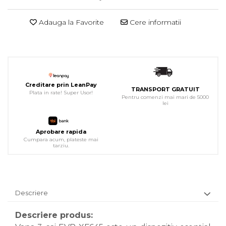
Adauga la Favorite
Cere informatii
Creditare prin LeanPay
TRANSPORT GRATUIT
Plata in rate! Super Usor!
Pentru comenzi mai mari de 5000
lei
Aprobare rapida
Cumpara acum, plateste mai
tarziu.
Descriere
Descriere produs: