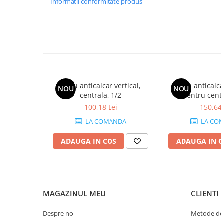
Informatii conformitate produs
Vase de expansiune pentru
instalatii sanitare
Vas de expansiune pentru hidrofor
Accesorii montaj vase de
expansiune
Termostate si controlere
Termostate de camera
Filtru anticalcar vertical,
Filtru anticalc
NOU
NOU
centrala, 1/2
pentru cent
Accesorii
100,18 Lei
150,64
Cleme de fixare si coliere
LA COMANDA
LA CO
Accesorii de montaj
ADAUGA IN COS
ADAUGA IN 
Substante intretinere instalatii
Accesorii instalatii termice
Filtre apa
Baterii
MAGAZINUL MEU
CLIENTI
Baterii instant
Despre noi
Metode de
Baterii sanitare