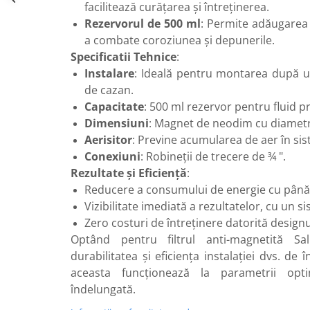
facilitează curățarea și întreținerea.
Robineti
Rezervorul de 500 ml
: Permite adăugarea 
Robineti de trecere pentru apa
a combate coroziunea și depunerile.
Robineti coltari pentru apa
Specificatii Tehnice
:
Instalare
: Ideală pentru montarea după ult
Robineti pentru gaz
de cazan.
Robineti radiator
Capacitate
: 500 ml rezervor pentru fluid p
Accesorii robineti
Dimensiuni
: Magnet de neodim cu diametr
Aerisitor
: Previne acumularea de aer în sis
Robineti tip fluture
Conexiuni
: Robineții de trecere de ¾ ".
Pompe
Rezultate și Eficiență
:
Pompe de circulatie
Reducere a consumului de energie cu până 
Pompe submersibile
Vizibilitate imediată a rezultatelor, cu un si
Zero costuri de întreținere datorită design
Hidrofoare
Optând pentru filtrul anti-magnetită Sa
Accesorii pompe
durabilitatea și eficiența instalației dvs. de 
Vase de expansiune
aceasta funcționează la parametrii op
Vase de expansiune pentru
îndelungată.
incalzire