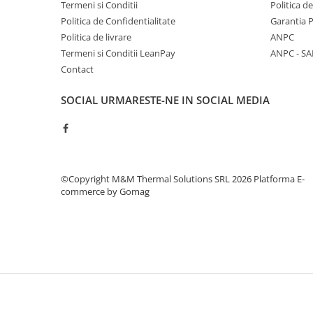
Termeni si Conditii
Politica d
Filtre apa potabila
Politica de Confidentialitate
Garantia 
Sanitare
Politica de livrare
ANPC
Termeni si Conditii LeanPay
ANPC - SA
Accesorii baie
Contact
Cabine de dus
Sifoane si rigole
SOCIAL
URMARESTE-NE IN SOCIAL MEDIA
©Copyright M&M Thermal Solutions SRL 2026
Platforma E-
commerce by Gomag