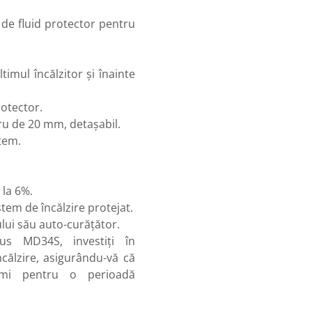
de fluid protector pentru
imul încălzitor și înainte
rotector.
u de 20 mm, detașabil.
tem.
la 6%.
stem de încălzire protejat.
ului său auto-curățător.
lus MD34S, investiți în
încălzire, asigurându-vă că
timi pentru o perioadă