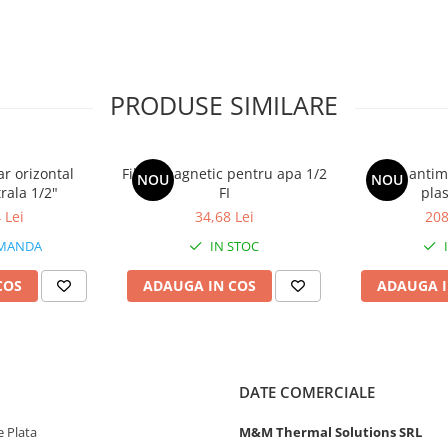
PRODUSE SIMILARE
ar orizontal
Filtru magnetic pentru apa 1/2
Filtru anti
NOU
NOU
rala 1/2"
FI
plas
 Lei
34,68 Lei
208
MANDA
IN STOC
COS
ADAUGA IN COS
ADAUGA I
DATE COMERCIALE
 Plata
M&M Thermal Solutions SRL