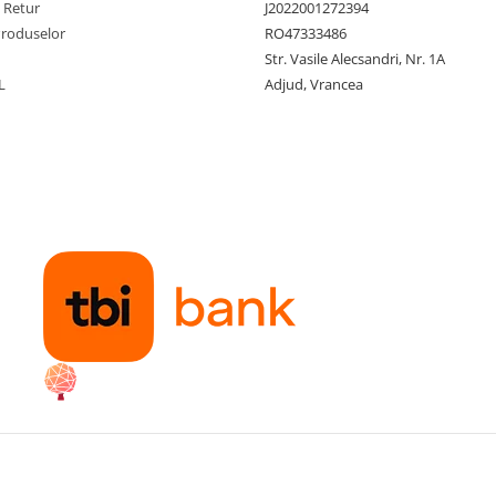
e Retur
J2022001272394
Produselor
RO47333486
Str. Vasile Alecsandri, Nr. 1A
L
Adjud, Vrancea