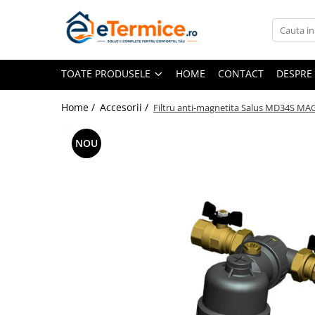
Toate Produsele
TOATE PRODUSELE
HOME
CONTACT
DESPRE
Climatizare
Ventiloconvector
Home /
Accesorii /
Filtru anti-magnetita Salus MD34S MAG
Aparate aer conditionat multi-split
Aparate aer conditionat
NOU
rezidential
Centrale termice
Centrale pe gaz
Centrale electrice
Accesorii de montaj
Energie verde - Pompe de caldura
Panouri solare
Pompe de caldura