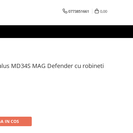
0773851661
0,00
 Salus MD34S MAG Defender cu robineti
A IN COS