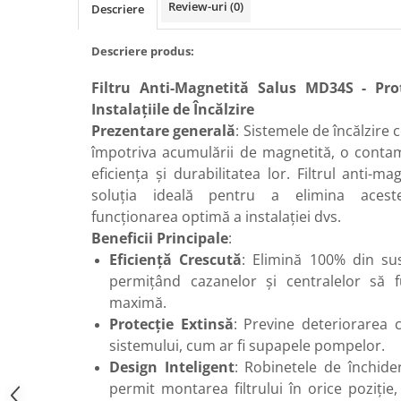
Review-uri
(0)
Descriere
Radiatoare de baie portprosop
Accesorii radiatoare
Descriere produs:
Preparatoare pentru apa calda
menajera
Filtru Anti-Magnetită Salus MD34S - Pro
Boilere electrice
Instalațiile de Încălzire
Prezentare generală
: Sistemele de încălzire 
Boilere termoelectrice
împotriva acumulării de magnetită, o conta
Boilere indirecte cu serpentina
eficiența și durabilitatea lor. Filtrul anti-
Boilere solare indirecte (cu
soluția ideală pentru a elimina aceste
serpentina)
funcționarea optimă a instalației dvs.
Boilere pentru pompe de caldura
Beneficii Principale
:
Eficiență Crescută
: Elimină 100% din sus
Accesorii boilere
permițând cazanelor și centralelor să f
Incalzire in pardoseala
maximă.
Tevi si fitinguri
Protecție Extinsă
: Previne deteriorarea 
Tevi si fitinguri PPR
sistemului, cum ar fi supapele pompelor.
Design Inteligent
: Robinetele de închider
Fitinguri alama
permit montarea filtrului în orice poziție
Tevi si fitinguri fonta