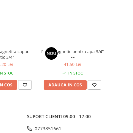
magnetita capac
Filtru magnetic pentru apa 3/4"
Filtru m
NOU
NOU
tic 3/4"
FF
,20 Lei
41,50 Lei
IN STOC
IN STOC
N COS
ADAUGA IN COS
ADAUG
SUPORT CLIENTI
09:00 - 17:00
0773851661