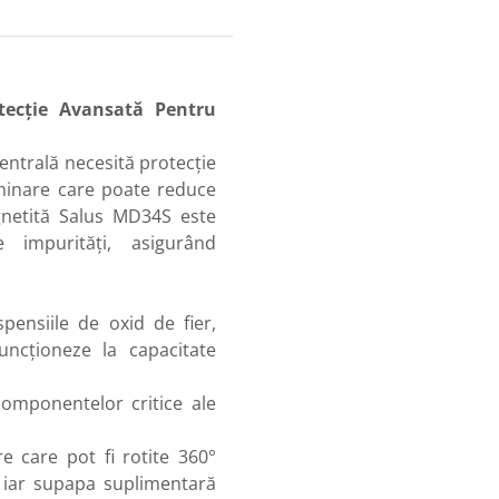
tecție Avansată Pentru
centrală necesită protecție
minare care poate reduce
magnetită Salus MD34S este
 impurități, asigurând
pensiile de oxid de fier,
uncționeze la capacitate
componentelor critice ale
e care pot fi rotite 360°
, iar supapa suplimentară