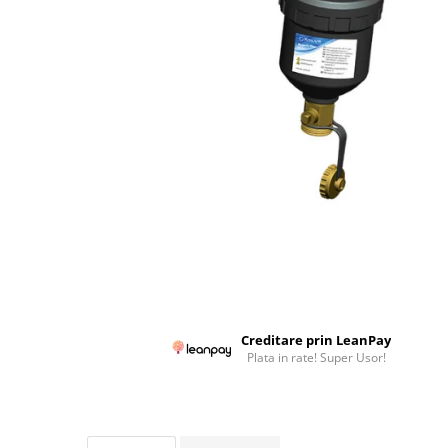
Colectoare solare plane
Colectoare solare cu tub-vidat
Accesorii sisteme solare
Accesorii pompe de caldura
Puffere
Cazane pe combustibil solid
Cazane pe lemne cu gazeificare
Cazane pe biomasa nelemnoasa
Cazane si termoseminee pe peleti
Centrale mixte lemn-pelet
Accesorii de montaj
Creditare prin LeanPay
Seminee
Plata in rate! Super Usor!
Radiatoare
Radiatoare din otel
Radiatoare din aluminiu